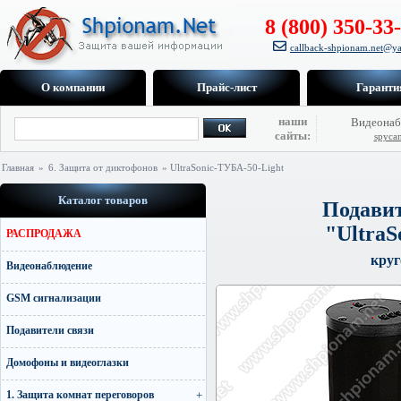
8 (800) 350-33
callback-shpionam.net@ya
О компании
Прайс-лист
Гаранти
наши
Видеонаб
сайты:
spyca
Главная
»
6. Защита от диктофонов
» UltraSonic-ТУБА-50-Light
Каталог товаров
Подавит
"UltraS
РАСПРОДАЖА
круг
Видеонаблюдение
GSM сигнализации
Подавители связи
Домофоны и видеоглазки
1. Защита комнат переговоров