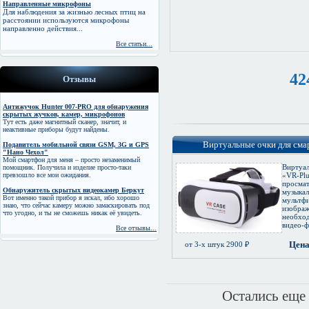
Направленные микрофоны
Для наблюдения за жизнью лесных птиц на
расстоянии используются микрофоны
направленно действия...
Все статьи...
42
Отзывы
Антижучок Hunter 007-PRO для обнаружения
скрытых жучков, камер, микрофонов
Тут есть даже магнитный сканер, значит, и
неактивные приборы будут найдены.
Виртуальные очки для сма
Подавитель мобильной связи GSM, 3G и GPS
"Нано Чехол"
Мой смартфон для меня – просто незаменимый
Виртуа
помощник. Получила и изделие просто-таки
превзошло все мои ожидания.
«VR-
просм
Обнаружитель скрытых видеокамер Беркут
музы
Вот именно такой прибор я искал, ибо хорошо
муль
знаю, что сейчас камеру можно замаскировать под
изоб
что угодно, и ты не сможешь никак её увидеть.
необхо
видео-ф.
Все отзывы...
Цена
от 3-х штук 2900 ₽
Остались еще