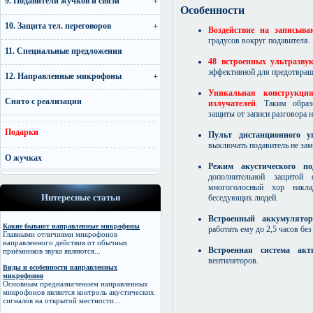
9. Подавители жучков и связи
Особенности
10. Защита тел. переговоров
Воздействие на записыв
градусов вокруг подавителя.
11. Специальные предложения
48 встроенных ультразву
эффективной для предотвращ
12. Направленные микрофоны
Уникальная конструкци
Снято с реализации
излучателей
. Таким образ
защиты от записи разговора 
Подарки
Пульт дистанционного у
выключать подавитель не зам
О жучках
Режим акустического по
дополнительной защитой 
многоголосный хор накла
Интересные статьи
беседующих людей.
Встроенный аккумулято
Какие бывают направленные микрофоны
работать ему до 2,5 часов бе
Главными отличиями микрофонов
направленного действия от обычных
Встроенная система акт
приёмников звука являются...
вентиляторов.
Виды и особенности направленных
микрофонов
Основным предназначением направленных
микрофонов является контроль акустических
сигналов на открытой местности...