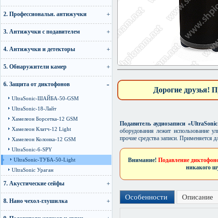
2. Профессиональн. антижучки
3. Антижучки с подавителем
4. Антижучки и детекторы
5. Обнаружители камер
6. Защита от диктофонов
Дорогие друзья! П
UltraSonic-ШАЙБА-50-GSM
UltraSonic-18-Лайт
Хамелеон Борсетка-12 GSM
Подавитель аудиозаписи «UltraSoni
Хамелеон Клатч-12 Light
оборудования лежит использование у
прочие средства записи. Применяется д
Хамелеон Колонка-12 GSM
UltraSonic-6-SPY
UltraSonic-ТУБА-50-Light
Внимание!
Подавление диктофоно
никакого шу
UltraSonic Ураган
7. Акустические сейфы
Особенности
Описание
8. Нано чехол-глушилка