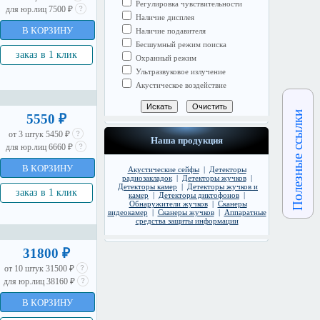
Регулировка чувствительности
для юр.лиц 7500 ₽
Наличие дисплея
В КОРЗИНУ
Наличие подавителя
Бесшумный режим поиска
заказ в 1 клик
Охранный режим
Ультразвуковое излучение
Акустическое воздействие
Полезные ссылки
5550 ₽
от 3 штук 5450 ₽
Наша продукция
для юр.лиц 6660 ₽
В КОРЗИНУ
Акустические сейфы
|
Детекторы
радиозакладок
|
Детекторы жучков
|
Детекторы камер
|
Детекторы жучков и
заказ в 1 клик
камер
|
Детекторы диктофонов
|
Обнаружители жучков
|
Сканеры
видеокамер
|
Сканеры жучков
|
Аппаратные
средства защиты информации
31800 ₽
от 10 штук 31500 ₽
для юр.лиц 38160 ₽
В КОРЗИНУ