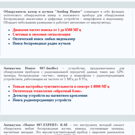
Обнаружитель камер и жучков "Antibug Hunter"
совмещает в себе функции
оптического обнаружителя камер и поискового прибора для обнаружения
беспроводных аналоговых и цифровых устройств – микрофонов и видеокамер.
Обладает небольшими размерами и работает автономно от аккумулятора.
Диапазон частот поиска от 1 до 6500 МГц
Световая и звуковая сигнализация
Оптический поиск любых видеокамер
Поиск беспроводных радио жучков
Антижучок Hunter 007-Intellect
– устройство, предназначенное для
обнаружения приборов с радиоканальной передачей данных таких как: GPS-
трекеры, беспроводные «жучки», камеры и микрофоны с радиопередающим
устройством, работающим на частоте от 1 МГц до 8 ГГц.
Тонкая настройка чувствительности в спектре 1-8000 МГц
Оптическая технология «обратный блик»
Детектор устройств на магнитном креплении
Поиск радиопередающих устройств
Антижучок «Hunter 007-EXPERT» К-68
– это инструмент, который сможет
обнаружить любые беспроводные жучки, камеры, спутниковые трекеры,
магнитные закладки. Это высокочувствительный прибор с широким диапазоном