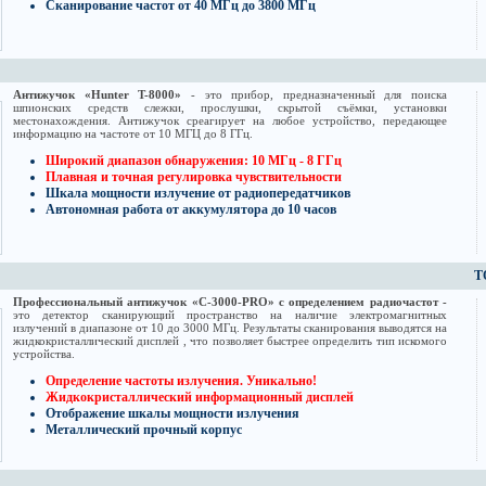
Сканирование частот от 40 МГц до 3800 МГц
Антижучок «Hunter T-8000»
- это прибор, предназначенный для поиска
шпионских средств слежки, прослушки, скрытой съёмки, установки
местонахождения. Антижучок среагирует на любое устройство, передающее
информацию на частоте от 10 МГЦ до 8 ГГц.
Широкий диапазон обнаружения: 10 МГц - 8 ГГц
Плавная и точная регулировка чувствительности
Шкала мощности излучение от радиопередатчиков
Автономная работа от аккумулятора до 10 часов
Т
Профессиональный антижучок «C-3000-PRO» с определением радиочастот -
это детектор сканирующий пространство на наличие электромагнитных
излучений в диапазоне от 10 до 3000 МГц. Результаты сканирования выводятся на
жидкокристаллический дисплей , что позволяет быстрее определить тип искомого
устройства.
Определение частоты излучения. Уникально!
Жидкокристаллический информационный дисплей
Отображение шкалы мощности излучения
Металлический прочный корпус