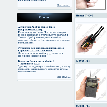
Все статьи...
Hunter T-8000
Отзывы
Антижучок Antibug Hunter Plus c
обнаружителем камер
Купил антижучок Hunter Plus, так как в скором
времени собираемся с супругой лететь на отдых в
Таиланд. Прибор мне понравился – собран
добротно, работает от батарейки и очень простой в
использовании.
Устройство для шифрования переговоров
Скремблер "GUARD Bluetooth"
Легко подключается по блютузу, делает речь
совершенно неразборчивой.
C-3000-Pro
Комплект безопасности «Profi» +
«Терминатор-10XL»
Здорово, что подвернулся такой комплект, и я могу
сэкономить, купив именно те устройства, которые
хотел изначально.
Все отзывы...
C-3000-Plus