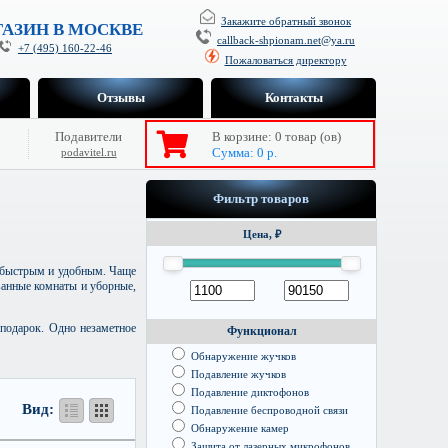
Закажите обратный звонок
АЗИН В МОСКВЕ
callback-shpionam.net@ya.ru
+7 (495) 160-22-46
Пожаловаться директору
Отзывы
Контакты
Подавители
В корзине:
0
товар (ов)
Сумма:
0
р.
podavitel.ru
Фильтр товаров
Цена, ₽
т быстрым и удобным. Чаще
ванные комнаты и уборные,
подарок. Одно незаметное
Функционал
Обнаружение жучков
Подавление жучков
Подавление диктофонов
Вид:
Подавление беспроводной связи
Обнаружение камер
Защита от лазерных микрофонов