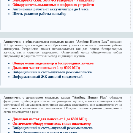
Блокировка GSM, 3G и 4G
телефонов
- Уникально!
Обнаружитель аналоговых и цифровых устройств
Автономная работа от аккумулятора до 1 часа
Шесть режимов работы на выбор
Антижучок с обнаружителем скрытых камер "Antibug Hunter Lux"
оснащен
ЖК дисплеем для наглядного отображения уровня сигналов и режимов работы
антижучка. Устройство может использоваться как для поиска беспроводных
жучков, так и скрытых видеокамер. Оптический метод обнаружения любых
видеокамер и радиочастотный метод индикации жучков.
Обнаружение видеокамер и
беспроводных жучков
Диапазон частот поиска от 1 до 6500 МГц
Вибрационный и свето-звуковой режимы поиска
Информативный ЖК дисплей с подсветкой
Антижучок с детектором скрытых камер "Antibug Hunter Plus"
обладает
функциями прибора для поиска беспроводных жучков, а также совмещает в себе
оптический обнаружитель всех типов скрытых видеокамер, вне зависимости от их
состояния - включены или выключены. Обладает миниатюрными размерами и
легко помещается в руке.
Диапазон частот для поиска от 1 до 6500 МГц
Оптическое обнаружение всех типов видеокамер
Вибрационный и свето,-звуковой режимы поиска
Поиск беспроводных жучков и закладок