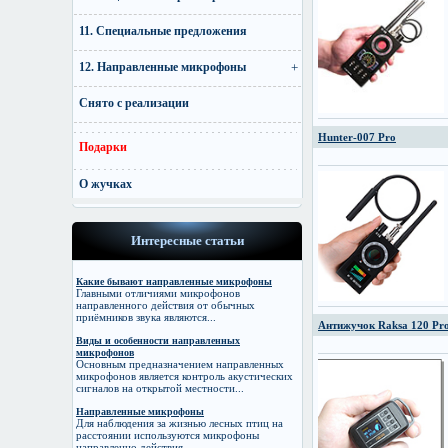
11. Специальные предложения
12. Направленные микрофоны
Снято с реализации
Hunter-007 Pro
Подарки
О жучках
Интересные статьи
Какие бывают направленные микрофоны
Главными отличиями микрофонов
направленного действия от обычных
приёмников звука являются...
Антижучок Raksa 120 Pr
Виды и особенности направленных
микрофонов
Основным предназначением направленных
микрофонов является контроль акустических
сигналов на открытой местности...
Направленные микрофоны
Для наблюдения за жизнью лесных птиц на
расстоянии используются микрофоны
направленно действия...