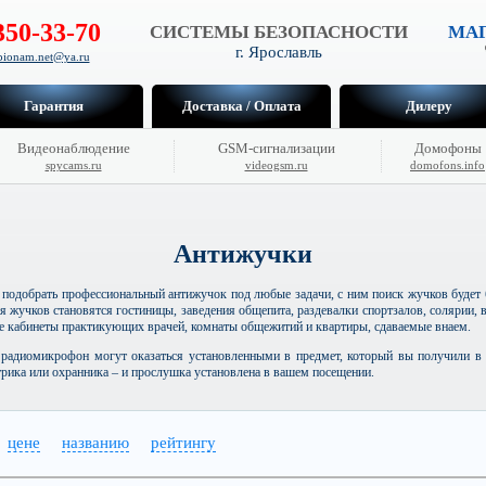
350-33-70
СИСТЕМЫ БЕЗОПАСНОСТИ
МАГ
г. Ярославль
hpionam.net@ya.ru
Гарантия
Доставка / Оплата
Дилеру
Видеонаблюдение
GSM-сигнализации
Домофоны
spycams.ru
videogsm.ru
domofons.info
Антижучки
 подобрать профессиональный антижучок под любые задачи, с ним поиск жучков буде
я жучков становятся гостиницы, заведения общепита, раздевалки спортзалов, солярии, 
е кабинеты практикующих врачей, комнаты общежитий и квартиры, сдаваемые внаем.
радиомикрофон могут оказаться установленными в предмет, который вы получили в 
рика или охранника – и прослушка установлена в вашем посещении.
цене
названию
рейтингу