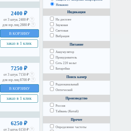
Неважно
Индикация
2400 ₽
На дисплее
от 3 штук 2400 ₽
для юр.лиц 2880 ₽
Звуковая
Световая
В КОРЗИНУ
Вибрация
заказ в 1 клик
Питание
Аккумулятор
Прикуриватель
Сеть 220 вольт
7250 ₽
Батарейки
от 3 штук 7150 ₽
Поиск камер
для юр.лиц 8700 ₽
Радиоканальный
В КОРЗИНУ
Оптический
Производство
заказ в 1 клик
Россия
Тайвань (Китай)
Прочее
6250 ₽
Определение частоты
от 3 штук 6150 ₽