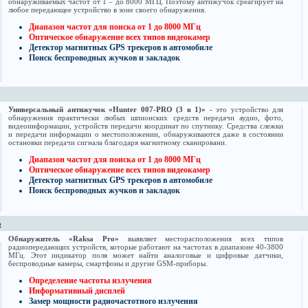
обнаруживаемых частот от 1 – до 8000 МГЦ. Поэтому антижучок среагирует на
любое передающее устройство в зоне своего обнаружения.
Диапазон частот для поиска от 1 до 8000 МГц
Оптическое обнаружение всех типов видеокамер
Детектор магнитных GPS трекеров в автомобиле
Поиск беспроводных жучков и закладок
Универсальный антижучок «Hunter 007-PRO (3 в 1)»
- это устройство для
обнаружения практически любых шпионских средств передачи аудио, фото,
видеоинформации, устройств передачи координат по спутнику. Средства слежки
и передачи информации о местоположении, обнаруживаются даже в состоянии
остановки передачи сигнала благодаря магнитному сканировани.
Диапазон частот для поиска от 1 до 8000 МГц
Оптическое обнаружение всех типов видеокамер
Детектор магнитных GPS трекеров в автомобиле
Поиск беспроводных жучков и закладок
o
Обнаружитель «Raksa Pro»
выявляет месторасположения всех типов
радиопередающих устройств, которые работают на частотах в диапазоне 40-3800
МГц. Этот индикатор поля может найти аналоговые и цифровые датчики,
беспроводные камеры, смартфоны и другие GSM-приборы.
Определение частоты излучения
Информативный дисплей
Замер мощности радиочастотного излучения