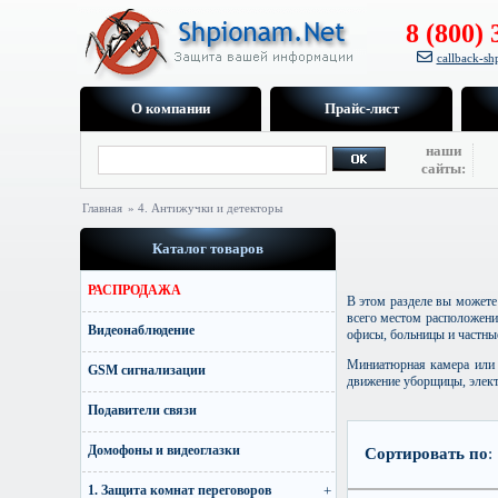
8 (800) 
callback-s
О компании
Прайс-лист
наши
сайты:
Главная
» 4. Антижучки и детекторы
Каталог товаров
РАСПРОДАЖА
В этом разделе вы можете
всего местом расположени
Видеонаблюдение
офисы, больницы и частны
Миниатюрная камера или 
GSM сигнализации
движение уборщицы, элект
Подавители связи
Домофоны и видеоглазки
Сортировать по
:
1. Защита комнат переговоров