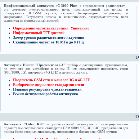
Профессиональный антижучек «C-3000-Plus»
с определением радиочастот -
это детектор электромагнитного поля, предназначенный для поиска и
обнаружения 3G/GSM жучков, скрытых беспроводных видеокамер и
микрофонов. Результаты поиска и интенсивность электромагнитного поля
выводятся на монохромный дисплей.
Определение частоты излучения. Уникально!
Информативный TFT дисплей
Замер уровня радиочастотного излучения
Сканирование частот от 10 МГц до 8 ГГц
Т
Антижучок Hunter "Профессионал-3"
прибор с расширенным функционалом,
по сути это два устройства в одном. В нем совмещаются подавитель связи
(900/1800, 3G), интернета (4G LTE) и детектор жучков.
Подавитель GSM сети и каналов 3G и 4G LTE
Выборочное подавление стандартов связи
Плавная регулировка чувствительности
Режим бесшумный работы антижучка
Т
Антижучок "Lider Kill"
– универсальный антижучок с интегрированным
подавителем сотовой связи стандартов GSM 900/1800, 3G и 4G, предназначен для
поиска беспроводных видеокамер, микрофонов и блокировки GSM жучков.