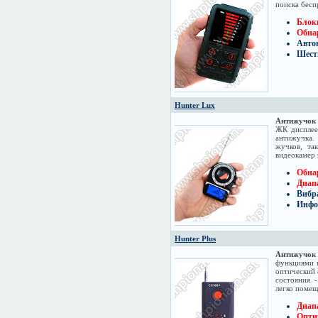
поиска бес
Блок
Обна
Автон
Шест
Hunter Lux
Антижучок 
ЖК дисплее
антижучка.
жучков, та
видеокамер 
Обна
Диапа
Вибр
Инфо
Hunter Plus
Антижучок
функциями п
оптический 
состояния 
легко помещ
Диапа
Оптич