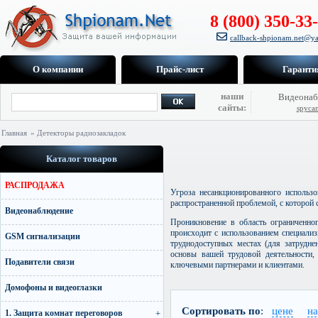
8 (800) 350-33
callback-shpionam.net@ya
О компании
Прайс-лист
Гаранти
наши
Видеонаб
сайты:
spyca
Главная
» Детекторы радиозакладок
Каталог товаров
РАСПРОДАЖА
Угроза несанкционированного использ
распространенной проблемой, с которой с
Видеонаблюдение
Проникновение в область ограниченно
происходит с использованием специали
GSM сигнализации
труднодоступных местах (для затрудне
основы вашей трудовой деятельности,
Подавители связи
ключевыми партнерами и клиентами.
Домофоны и видеоглазки
Сортировать по
:
цене
н
1. Защита комнат переговоров