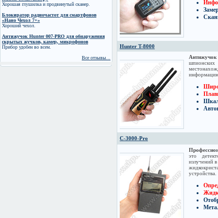
Инфо
Хорошая глушилка и продвинутый сканер.
Заме
Блокиратор радиочастот для смартфонов
Скан
«Нано Чехол 7+»
Хороший чехол.
Антижучок Hunter 007-PRO для обнаружения
скрытых жучков, камер, микрофонов
Hunter T-8000
Прибор удобен во всем.
Антижучок
Все отзывы...
шпионских
местонахож
информацию 
Широ
Плав
Шкал
Автон
C-3000-Pro
Профессион
это детек
излучений в
жидкокриста
устройства.
Опре
Жидк
Отоб
Мета