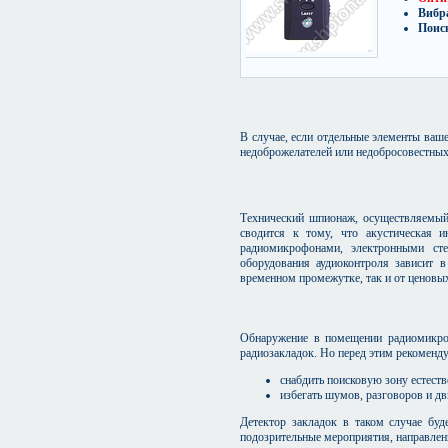
Вибр
Поис
В случае, если отдельные элементы ва
недоброжелателей или недобросовестных 
Технический шпионаж, осуществляемый
сводится к тому, что акустическая 
радиомикрофонами, электронными сте
оборудования аудиоконтроля зависит 
временном промежутке, так и от ценовы
Обнаружение в помещении радиомикроф
радиозакладок. Но перед этим рекоменду
снабдить поисковую зону естест
избегать шумов, разговоров и д
Детектор закладок в таком случае бу
подозрительные мероприятия, направлен