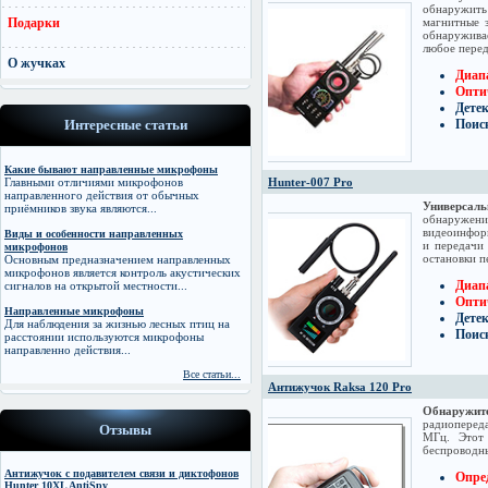
обнаружит
Подарки
магнитные 
обнаружива
любое перед
О жучках
Диапа
Оптич
Дете
Интересные статьи
Поис
Какие бывают направленные микрофоны
Главными отличиями микрофонов
Hunter-007 Pro
направленного действия от обычных
Универсаль
приёмников звука являются...
обнаружени
видеоинформ
Виды и особенности направленных
и передачи
микрофонов
остановки п
Основным предназначением направленных
микрофонов является контроль акустических
Диапа
сигналов на открытой местности...
Оптич
Направленные микрофоны
Дете
Для наблюдения за жизнью лесных птиц на
Поис
расстоянии используются микрофоны
направленно действия...
Все статьи...
Антижучок Raksa 120 Pro
Обнаружи
радиопереда
Отзывы
МГц. Этот 
беспроводн
Антижучок c подавителем связи и диктофонов
Опре
Hunter 10XL AntiSpy