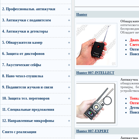
2. Профессиональн. антижучки
Hunter
3. Антижучки с подавителем
Обнаружите
оптическог
беспроводн
4. Антижучки и детекторы
Обладает не
Диапа
5. Обнаружители камер
Свето
Опти
6. Защита от диктофонов
Поис
7. Акустические сейфы
Hunter 007-INTELLECT
8. Нано чехол-глушилка
Антижучок
обнаружени
9. Подавители жучков и связи
трекеры, б
устройством
10. Защита тел. переговоров
Тонка
Опти
Дете
11. Специальные предложения
Поис
12. Направленные микрофоны
Hunter 007-EXPERT
Снято с реализации
Антижучок