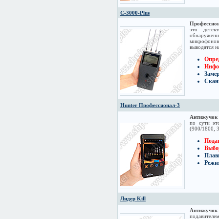
C-3000-Plus
Профессион
это детек
обнаружен
микрофонов
выводятся н
Опре
Инфо
Заме
Скани
Hunter Профессионал-3
Антижучок 
по сути эт
(900/1800, 
Пода
Выбо
Плав
Режи
Лидер Kill
Антижучок 
подавителем