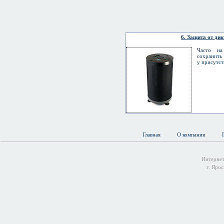
6. Защита от ди
Часто на
сохранить
у присутст
Главная
О компании
Интернет
г. Ярос