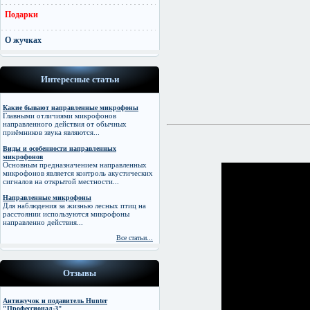
Подарки
О жучках
Интересные статьи
Какие бывают направленные микрофоны
Главными отличиями микрофонов
направленного действия от обычных
приёмников звука являются...
Виды и особенности направленных
микрофонов
Основным предназначением направленных
микрофонов является контроль акустических
сигналов на открытой местности...
Направленные микрофоны
Для наблюдения за жизнью лесных птиц на
расстоянии используются микрофоны
направленно действия...
Все статьи...
Отзывы
Антижучок и подавитель Hunter
"Профессионал-3"