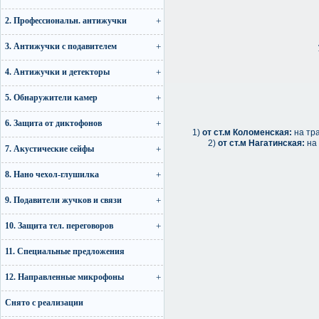
2. Профессиональн. антижучки
3. Антижучки с подавителем
у
4. Антижучки и детекторы
5. Обнаружители камер
6. Защита от диктофонов
1)
от ст.м Коломенская:
на тра
2)
от ст.м Нагатинская:
на 
7. Акустические сейфы
8. Нано чехол-глушилка
9. Подавители жучков и связи
10. Защита тел. переговоров
11. Специальные предложения
12. Направленные микрофоны
Снято с реализации