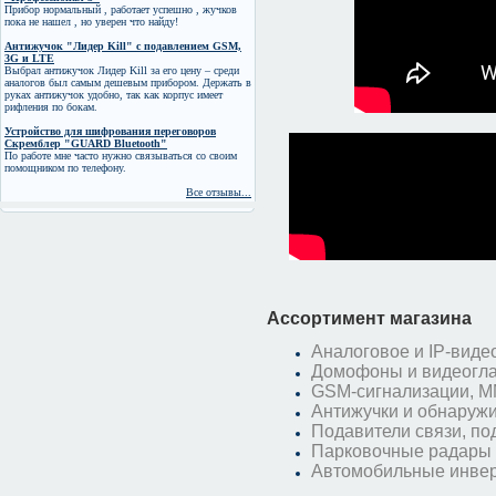
Прибор нормальный , работает успешно , жучков
пока не нашел , но уверен что найду!
Антижучок "Лидер Kill" с подавлением GSM,
3G и LTE
Выбрал антижучок Лидер Kill за его цену – среди
аналогов был самым дешевым прибором. Держать в
руках антижучок удобно, так как корпус имеет
рифления по бокам.
Устройство для шифрования переговоров
Скремблер "GUARD Bluetooth"
По работе мне часто нужно связываться со своим
помощником по телефону.
Все отзывы...
Ассортимент магазина
Аналоговое и IP-вид
Домофоны и видеогла
GSM-сигнализации, 
Антижучки и обнаружи
Подавители связи, по
Парковочные радары 
Автомобильные инве