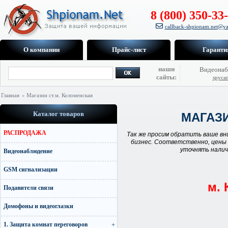
8 (800) 350-33
callback-shpionam.net@ya
О компании
Прайс-лист
Гаранти
наши
Видеонаб
сайты:
spyca
Главная
» Магазин ст.м. Коломенская
Каталог товаров
МАГАЗ
РАСПРОДАЖА
Так же просим обратить ваше вн
бизнес. Соответственно, цены 
уточнять налич
Видеонаблюдение
GSM сигнализации
м. 
Подавители связи
Домофоны и видеоглазки
1. Защита комнат переговоров