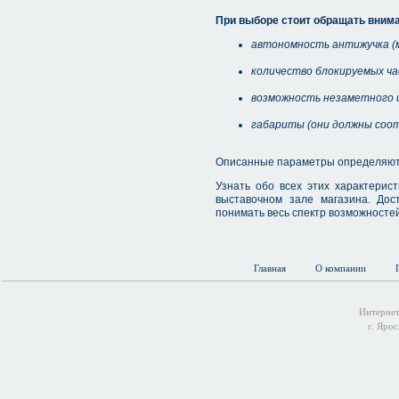
При выборе стоит обращать внима
автономность антижучка (
количество блокируемых час
возможность незаметного 
габариты (они должны соо
Описанные параметры определяют ц
Узнать обо всех этих характерис
выставочном зале магазина. Дос
понимать весь спектр возможносте
Главная
О компании
Интернет
г. Ярос