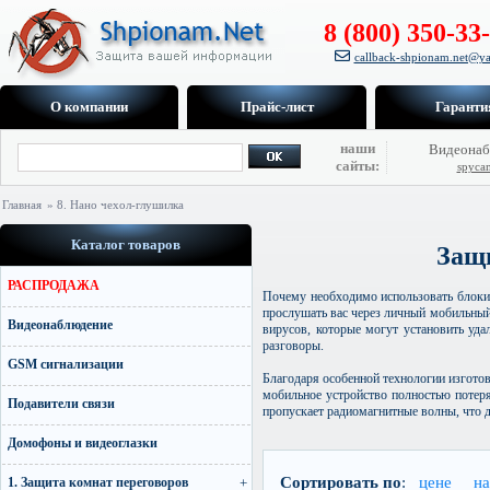
8 (800) 350-33
callback-shpionam.net@ya
О компании
Прайс-лист
Гаранти
наши
Видеонаб
сайты:
spyca
Главная
» 8. Нано чехол-глушилка
Каталог товаров
Защ
РАСПРОДАЖА
Почему необходимо использовать блоки
прослушать вас через личный мобильный 
Видеонаблюдение
вирусов, которые могут установить уд
разговоры.
GSM сигнализации
Благодаря особенной технологии изгото
мобильное устройство полностью потер
Подавители связи
пропускает радиомагнитные волны, что 
Домофоны и видеоглазки
Сортировать по
:
цене
н
1. Защита комнат переговоров