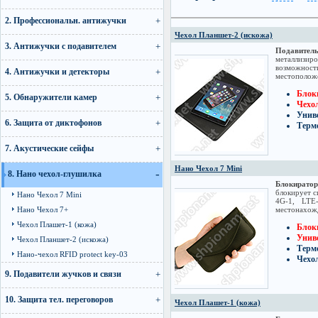
2. Профессиональн. антижучки
Чехол Планшет-2 (искожа)
3. Антижучки с подавителем
Подавите
металлизир
возможност
4. Антижучки и детекторы
местоположе
Блоки
5. Обнаружители камер
Чехо
Униве
6. Защита от диктофонов
Терм
7. Акустические сейфы
Нано Чехол 7 Mini
8. Нано чехол-глушилка
Блокирато
блокирует 
Нано Чехол 7 Mini
4G-1, LTE
Нано Чехол 7+
местонахож
Чехол Плашет-1 (кожа)
Блоки
Униве
Чехол Планшет-2 (искожа)
Терм
Нано-чехол RFID protect key-03
Чехол
9. Подавители жучков и связи
10. Защита тел. переговоров
Чехол Плашет-1 (кожа)