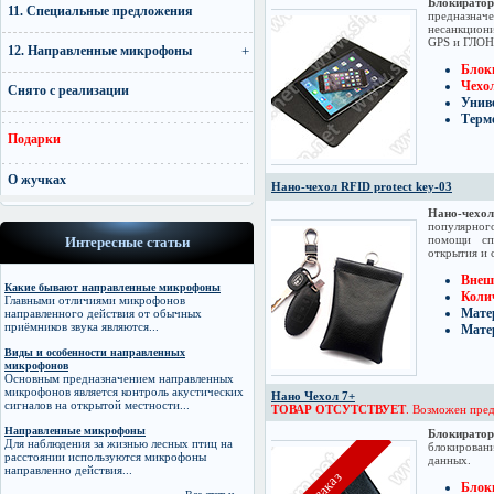
Блокират
11. Специальные предложения
предназнач
несанкцион
GPS и ГЛОН
12. Направленные микрофоны
Блоки
Чехо
Снято с реализации
Униве
Терм
Подарки
О жучках
Нано-чехол RFID protect key-03
Нано-чех
популярног
помощи спе
Интересные статьи
открытия и 
Внеш
Какие бывают направленные микрофоны
Колич
Главными отличиями микрофонов
Мате
направленного действия от обычных
приёмников звука являются...
Мате
Виды и особенности направленных
микрофонов
Основным предназначением направленных
микрофонов является контроль акустических
Нано Чехол 7+
сигналов на открытой местности...
ТОВАР ОТСУТСТВУЕТ
. Возможен пред
Направленные микрофоны
Блокиратор
Для наблюдения за жизнью лесных птиц на
блокировани
расстоянии используются микрофоны
данных.
направленно действия...
Блоки