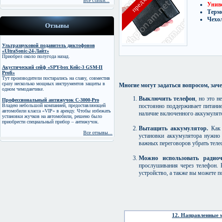
предзаказ
Все статьи...
Униве
Терм
Чехол
Отзывы
Ультразвуковой подавитель диктофонов
«UltraSonic-24-Лайт»
Приобрел около полугода назад.
Акустический сейф «SPY-box Кейс-3 GSM-П
Profi»
Тут производители постарались на славу, совместив
сразу несколько мощных инструментов защиты в
Многие могут задаться вопросом, зачем
одном чемоданчике.
Выключить телефон
, но это 
Профессиональный антижучок C-3000-Pro
Владею небольшой компанией, предоставляющей
постоянно поддерживает питани
автомобили класса «VIP» в аренду. Чтобы избежать
наличие включенного аккумулят
установки жучков на автомобили, решено было
приобрести специальный прибор – антижучок.
Вытащить аккумулятор.
Как 
Все отзывы...
установки аккумулятора нужно
важных переговоров убрать теле
Можно использовать радиоч
прослушивания через телефон. 
устройство, а также вы можете 
12. Направленные