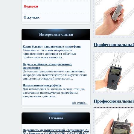
Подарки
О жучках
Интересные статьи
Профессиональный
Какие бывают направленные микрофоны
Главными отличиями микрофонов
направленного действия от обычных
приёмников звука являются...
Виды и особенности направленных
микрофонов
Основным предназначением направленных
микрофонов является контроль акустических
сигналов на открытой местности...
Направленные микрофоны
Для наблюдения за жизнью лесных птиц на
расстоянии используются микрофоны
направленно действия...
Профессиональный
Все статьи...
Отзывы
Подавитель мультичастотный «Терминатор 25-
5G» блокирует GSM/2G/3G/4G, GPS/ГЛОНАСС,