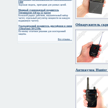
UHF
Хорошая модель, пригодная для разных целей.
Мощный стационарный подавитель
Терминатор-150 на 12 частот
Большой радиус действия, внушительный набор
частот, отдельный регулятор мощности на каждую
подаваемую частоту.
Обнаружитель скры
Ультразвуковой подавитель диктофонов и связи
«UltraSonic-50-GSM»
По-моему отличное решение для всесторонней
защиты.
Все отзывы...
Антижучок Hunter 