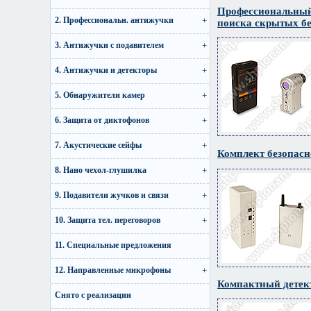
Профессиональный
2. Профессиональн. антижучки
поиска скрытых б
3. Антижучки с подавителем
4. Антижучки и детекторы
5. Обнаружители камер
6. Защита от диктофонов
7. Акустические сейфы
Комплект безопасн
8. Нано чехол-глушилка
9. Подавители жучков и связи
10. Защита тел. переговоров
11. Специальные предложения
12. Направленные микрофоны
Компактный детект
Снято с реализации