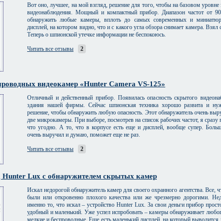
Вот оно, лучшее, на мой взгляд, решение для того, чтобы на базовом уровне
видеонаблюдения. Мощный и компактный прибор. Диапазон частот от 9
обнаружить любые камеры, вплоть до самых современных и миниатюр
дисплей, на котором видно, что и с какого угла обзора снимает камера. Взял 
Теперь о шпионской утечке информации не беспокоюсь.
Читать все отзывы
2
проводных видеокамер «Hunter Camera VS-125»
Отличный и действенный прибор. Появилась опасность скрытого видеон
здания нашей фирмы. Сейчас шпионская техника хорошо развита и ну
решение, чтобы обнаружить любую опасность. Этот обнаружитель очень выр
две микрокамеры. При выборе, посмотрев на список рабочих частот, я сразу 
что угодно. А то, что в корпусе есть еще и дисплей, вообще супер. Боль
очень выручил и думаю, поможет еще не раз.
Читать все отзывы
2
 Hunter Lux с обнаружителем скрытых камер
Искал недорогой обнаружитель камер для своего охранного агентства. Все, чт
были или откровенно плохого качества или же чрезмерно дорогими. Не
именно то, что искал – устройство Hunter Lux. За свои деньги прибор прос
удобный и маленький. Уже успел испробовать – камеры обнаруживает любог
мелкие и беспроводные. Еще есть маленький дисплей, на который выводится