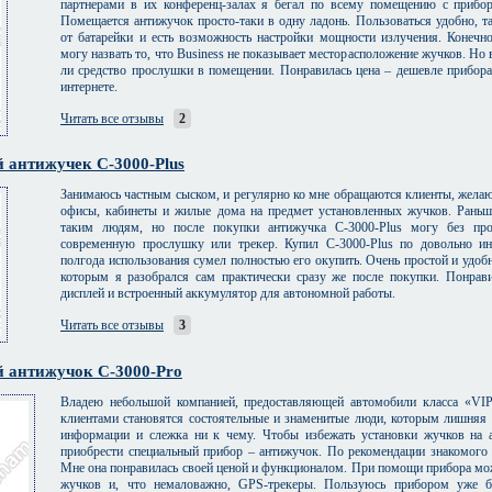
партнерами в их конференц-залах я бегал по всему помещению с прибо
Помещается антижучок просто-таки в одну ладонь. Пользоваться удобно, та
от батарейки и есть возможность настройки мощности излучения. Конеч
могу назвать то, что Business не показывает месторасположение жучков. Но 
ли средство прослушки в помещении. Понравилась цена – дешевле прибора
интернете.
Читать все отзывы
2
 антижучек C-3000-Plus
Занимаюсь частным сыском, и регулярно ко мне обращаются клиенты, жела
офисы, кабинеты и жилые дома на предмет установленных жучков. Рань
таким людям, но после покупки антижучка C-3000-Plus могу без пр
современную прослушку или трекер. Купил C-3000-Plus по довольно ин
полгода использования сумел полностью его окупить. Очень простой и удоб
которым я разобрался сам практически сразу же после покупки. Понра
дисплей и встроенный аккумулятор для автономной работы.
Читать все отзывы
3
 антижучок C-3000-Pro
Владею небольшой компанией, предоставляющей автомобили класса «VIP
клиентами становятся состоятельные и знаменитые люди, которым лишняя 
информации и слежка ни к чему. Чтобы избежать установки жучков на 
приобрести специальный прибор – антижучок. По рекомендации знакомого 
Мне она понравилась своей ценой и функционалом. При помощи прибора мо
жучков и, что немаловажно, GPS-трекеры. Пользуюсь прибором уже б