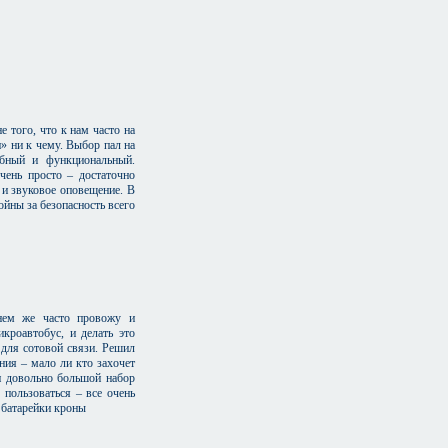
 того, что к нам часто на
» ни к чему. Выбор пал на
обный и функциональный.
чень просто – достаточно
 и звуковое оповещение. В
йны за безопасность всего
нем же часто провожу и
кроавтобус, и делать это
 для сотовой связи. Решил
ния – мало ли кто захочет
и довольно большой набор
пользоваться – все очень
т батарейки кроны