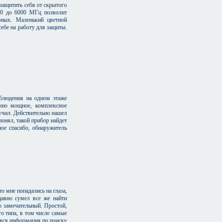
 защитить себя от скрытого
00 до 6000 МГц позволит
ных. Маленький цветной
себе на работу для защиты.
аблюдения на одном этаже
жно мощное, комплексное
учил. Действительно нашел
понял, такой прибор найдет
шое спасибо, обнаружитель
о мне попадались на глаза,
давно сумел все же найти
то замечательный. Простой,
о типа, в том числе самые
 вся информация по поиску