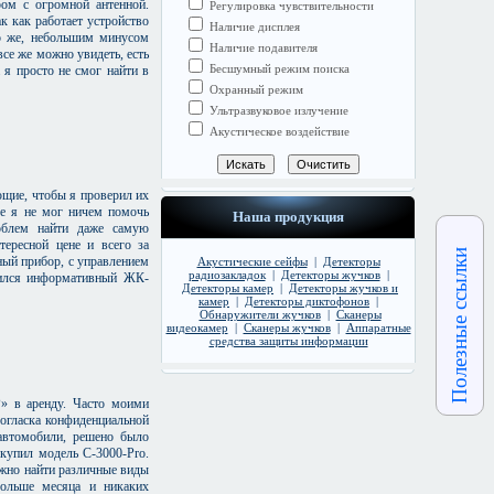
ром с огромной антенной.
Регулировка чувствительности
к как работает устройство
Наличие дисплея
но же, небольшим минусом
Наличие подавителя
все же можно увидеть, есть
Бесшумный режим поиска
 я просто не смог найти в
Охранный режим
Ультразвуковое излучение
Акустическое воздействие
ющие, чтобы я проверил их
ше я не мог ничем помочь
Наша продукция
облем найти даже самую
тересной цене и всего за
Полезные ссылки
ный прибор, с управлением
Акустические сейфы
|
Детекторы
радиозакладок
|
Детекторы жучков
|
вился информативный ЖК-
Детекторы камер
|
Детекторы жучков и
камер
|
Детекторы диктофонов
|
Обнаружители жучков
|
Сканеры
видеокамер
|
Сканеры жучков
|
Аппаратные
средства защиты информации
» в аренду. Часто моими
огласка конфиденциальной
автомобили, решено было
купил модель C-3000-Pro.
жно найти различные виды
ольше месяца и никаких