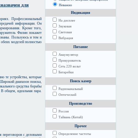
назначен для
Неважно
Индикация
ориях. Профессиональный
На дисплее
передачей информации. Он
Звуковая
ормирования. Кроме того,
Световая
наружитель Филин покажет
ованы. Пользуюсь и тем и
Вибрация
и обеих моделей полностью
Питание
Аккумулятор
Прикуриватель
Сеть 220 вольт
Батарейки
но те устройства, которые
Поиск камер
 Широкий диапазон поиска,
дикального средства борьбы
Радиоканальный
 В общем, идеальная пара.
Оптический
Производство
Россия
Тайвань (Китай)
Прочее
Определение частоты
мя переговоров с деловыми