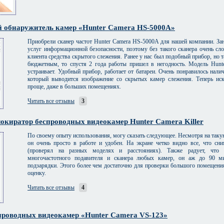
 обнаружитель камер «Hunter Camera HS-5000A»
Приобрели сканер частот Hunter Camera HS-5000A для нашей компании. За
услуг информационной безопасности, поэтому без такого сканера очень с
клиента средства скрытого слежения. Ранее у нас был подобный прибор, но 
бюджетным, то спустя 2 года работы пришел в негодность. Модель Hun
устраивает. Удобный прибор, работает от батареи. Очень понравилось налич
который выводится изображение со скрытых камер слежения. Теперь ис
проще, даже в больших помещениях.
Читать все отзывы
3
окиратор беспроводных видеокамер Hunter Camera Killer
По своему опыту использования, могу сказать следующее. Несмотря на таку
он очень просто в работе и удобен. На экране четко видно все, что сни
(проверял на разных моделях и расстояниях). Также радует, что
многочастотного подавителя и сканера любых камер, он аж до 90 ми
подзарядки. Этого более чем достаточно для проверки большого помещен
оценку.
Читать все отзывы
4
проводных видеокамер «Hunter Camera VS-123»