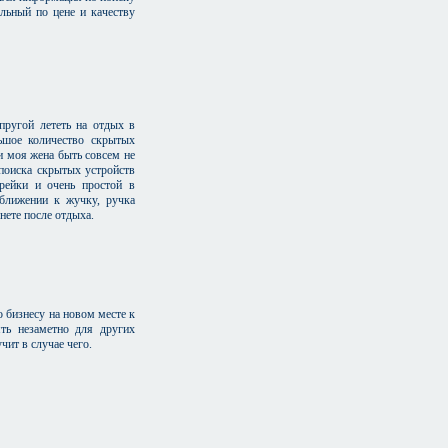
льный по цене и качеству
пругой лететь на отдых в
льшое количество скрытых
и моя жена быть совсем не
 поиска скрытых устройств
арейки и очень простой в
иближении к жучку, ручка
нете после отдыха.
о бизнесу на новом месте к
ь незаметно для других
чит в случае чего.