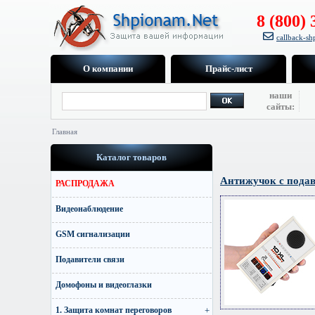
8 (800) 
callback-s
О компании
Прайс-лист
наши
сайты:
Главная
Каталог товаров
Антижучок c подав
РАСПРОДАЖА
Видеонаблюдение
GSM сигнализации
Подавители связи
Домофоны и видеоглазки
1. Защита комнат переговоров