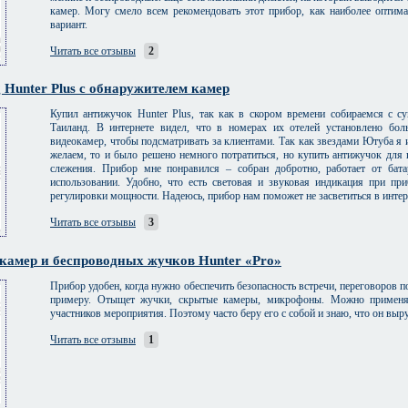
камер. Могу смело всем рекомендовать этот прибор, как наиболее оптима
вариант.
Читать все отзывы
2
 Hunter Plus c обнаружителем камер
Купил антижучок Hunter Plus, так как в скором времени собираемся с су
Таиланд. В интернете видел, что в номерах их отелей установлено бо
видеокамер, чтобы подсматривать за клиентами. Так как звездами Ютуба я 
желаем, то и было решено немного потратиться, но купить антижучок для
слежения. Прибор мне понравился – собран добротно, работает от бат
использовании. Удобно, что есть световая и звуковая индикация при пр
регулировки мощности. Надеюсь, прибор нам поможет не засветиться в интер
Читать все отзывы
3
камер и беспроводных жучков Hunter «Pro»
Прибор удобен, когда нужно обеспечить безопасность встречи, переговоров п
примеру. Отыщет жучки, скрытые камеры, микрофоны. Можно применят
участников мероприятия. Поэтому часто беру его с собой и знаю, что он выру
Читать все отзывы
1