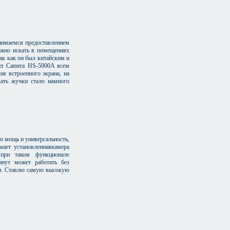
нимаемся предоставлением
ложно искать в помещениях
так как он был китайским и
ter Camera HS-5000A всем
ие встроенного экрана, на
кать жучки стало намного
ю мощь и универсальность,
мает установленнаякамера
 при таком функционале
нут может работать без
ия. Ставлю самую высокую