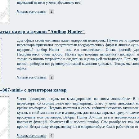
нареканий на него у меня абсолютно нет.
Читать все отзывы
2
тых камер и жучков "Antibug Hunter"
Для офиса своей компании искал недорогой антижучок. Нужен он по причине
переговоры приезжают представители государственных фирм и лишние «уши
недорогой прибор Hunter – нам его посоветовали. Очень простой, уд
Настраивается очень просто. Искать при помощи антижучка «закладки» о
только включить устройство и следить за индикацией светодиодов. Есть еще
целом, прибором все руководство нашей компании довольно. Теперь мы споко
офиса.
Читать все отзывы
2
«007-mini» с детектором камер
Часто приходится ездить по командировкам на своем автомобиле. В 
переговоры со своими деловыми партнерами., благо у меня люксовый ми
крайне комфортно. Недавно поставил в своем кабинете несколько глушилок
купить в свой минивэн еще и антижучок для поиска скрытых средств слеже
прослушать мои разговоры. Выбрал Hunter 007-mini за его автономность 
полезных функций. Компактный и простой прибор. Сам разобрался как им 
просто. Всегда вожу теперь антижучок в микроавтобусе, благо работает он о
Читать все отзывы
4