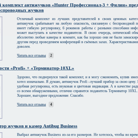
 комплект антижучков «Hunter Профессионал-3 + Филин» пред
еспроводных жучков
Отличный комплект из лучших представителей в своих ценовых катег
антижучок срабатывает на любую опасность, связанную с беспроводной 
имеет гибкую регулировку, 6 режимов работы с разными способами инф
может выступать в качестве подавителя. В свою очередь, оптический об
абсолютно любые камеры в комнате, как бы хорошо они не были замаскир
другим перед проведением конференций в съёмных залах. Характеристикам
доволен.
Читать все отзывы
2
ости «Profi» + «Терминатор-10XL»
Здорово, что подвернулся такой комплект, и я могу сэкономить, купив имен
хотел изначально. Я думаю, антижучок Profi –лучший прибор за свою цену.
удобная регулировка, есть звуковая и цветовая индикация. А в качестве ра
со всеми обнаруженными, отлично справится подавитель Терминатор 10XL.
Хорошее, выгодное предложение. Спасибо.
Читать все отзывы
4
ор жучков и камер Antibug Business
Выбрал антижучок Business из-за его размеров. Не хотелось, чтобы во вре