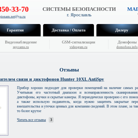
350-33-70
СИСТЕМЫ БЕЗОПАСНОСТИ
МАГ
г. Ярославль
hpionam.net@ya.ru
Гарантия
Доставка / Оплата
Дилеру
Видеонаблюдение
GSM-сигнализации
Домофоны
spycams.ru
videogsm.ru
domofons.info
Отзывы
ителем связи и диктофонов Hunter 10XL AntiSpy
Прибор хорошо подходит для проверки помещений на наличие самых ра
Учитывая его частотный диапазон и всенаправленность сканировани
диктофоны, жучки и скрытые камеры. Я периодически проверяю с его помо
а также использую подавитель, когда нужно защитить закрытые пере
вмешательства и утечки ценных для компании сведений. В этом плане, за та
то более крутое
Читать все отзывы
3