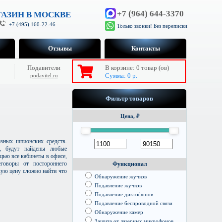
+7 (964) 644-3370
АЗИН В МОСКВЕ
+7 (495) 160-22-46
Только звонки! Без переписки
Отзывы
Контакты
Подавители
В корзине:
0
товар (ов)
Сумма:
0
р.
podavitel.ru
Фильтр товаров
Цена, ₽
зных шпионских средств.
я, будут найдены любые
щью все кабинеты в офисе,
говоры от постороннего
Функционал
кую цену сложно найти что
Обнаружение жучков
Подавление жучков
Подавление диктофонов
Подавление беспроводной связи
Обнаружение камер
Защита от лазерных микрофонов